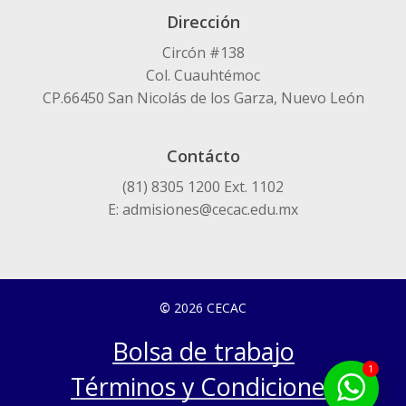
Dirección
Circón #138
Col. Cuauhtémoc
CP.66450 San Nicolás de los Garza, Nuevo León
Contácto
(81) 8305 1200 Ext. 1102
E: admisiones@cecac.edu.mx
©
2026
CECAC
Bolsa de trabajo
1
Términos y Condiciones