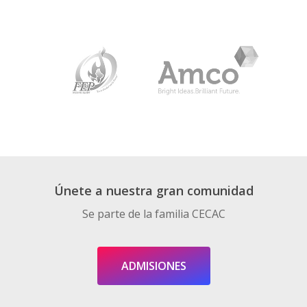
Únete a nuestra gran comunidad
Se parte de la familia CECAC
A
D
M
I
S
I
O
N
E
S