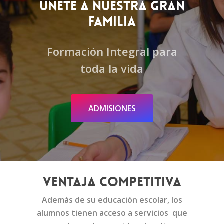
Únete a nuestra gran
familia
Formación Integral para
toda la vida
A
D
M
I
S
I
O
N
E
S
Ventaja Competitiva
Además de su educación escolar, los
alumnos tienen acceso a servicios que